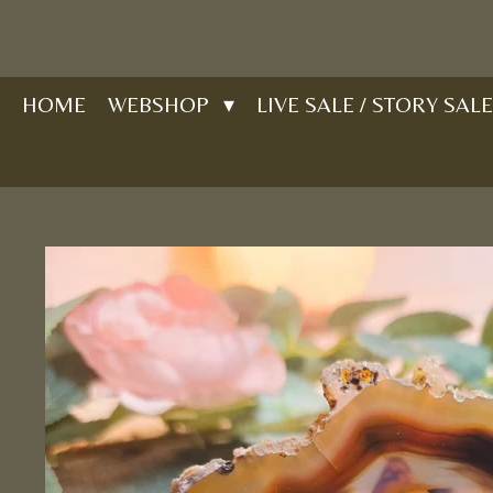
Ga
direct
naar
HOME
WEBSHOP
LIVE SALE / STORY SALE
de
hoofdinhoud