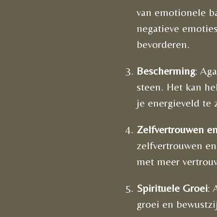
van emotionele ba
negatieve emoties
bevorderen.
Bescherming
: Ag
steen. Het kan he
je energieveld te 
Zelfvertrouwen e
zelfvertrouwen e
met meer vertrou
Spirituele Groei
: 
groei en bewustzi