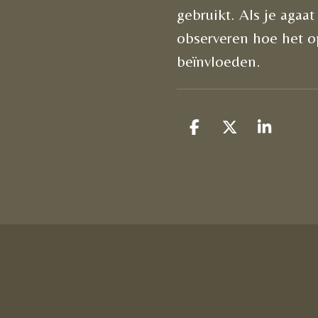
gebruikt. Als je agaa
observeren hoe het op
beïnvloeden.
D
D
S
e
e
h
l
e
a
e
l
r
n
e