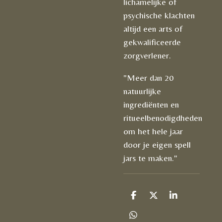
lichamelijke of
psychische klachten
altijd een arts of
gekwalificeerde
zorgverlener.
"Meer dan 20
natuurlijke
ingrediënten en
ritueelbenodigdheden
om het hele jaar
door je eigen spell
jars te maken."
D
D
S
e
e
h
l
e
a
D