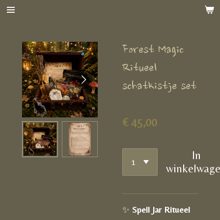
Ga
direct
naar
Forest Magic
de
hoofdinhoud
Ritueel
schatkistje set
€ 45,00
In
winkelwag
✨
Spell Jar Ritueel