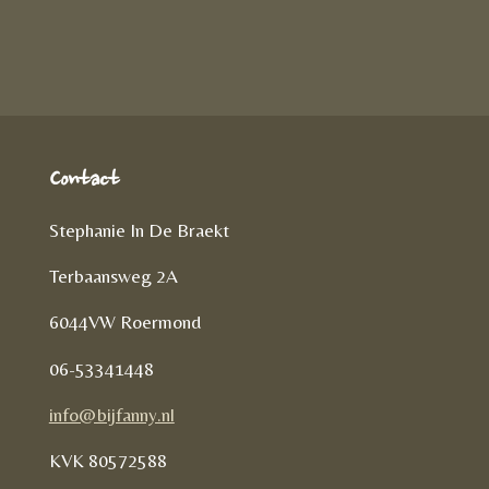
e
l
r
e
n
e
l
e
n
Contact
Stephanie In De Braekt
Terbaansweg 2A
6044VW Roermond
06-53341448
info@bijfanny.nl
KVK
80572588