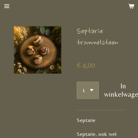
Ga
direct
naar
Septarie
de
hoofdinhoud
trommelsteen
€ 4,00
In
winkelwag
Septarie
Septarie, ook wel