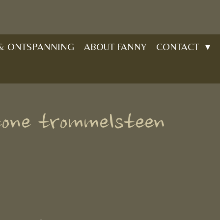
 & ONTSPANNING
ABOUT FANNY
CONTACT
tone trommelsteen