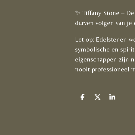
✨ Tiffany Stone – De s
durven volgen van je
Let op: Edelstenen 
symbolische en spirit
eigenschappen zijn n
nooit professioneel 
D
D
S
e
e
h
l
e
a
e
l
r
n
e