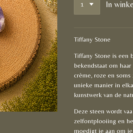
In wink
Tiffany Stone
Tiffany Stone is een 
bekendstaat om haar p
crème, roze en soms z
unieke manier in elka
kunstwerk van de natu
Deze steen wordt vaak
zelfontplooiing en he
moedigt je aan om je 