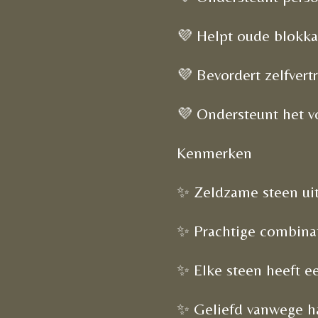
💜 Helpt oude blokkad
💜 Bevordert zelfvert
💜 Ondersteunt het v
Kenmerken
✨ Zeldzame steen uit
✨ Prachtige combinati
✨ Elke steen heeft e
✨ Geliefd vanwege haa