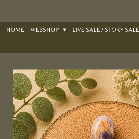
Ga
direct
naar
HOME
WEBSHOP
LIVE SALE / STORY SALE
de
hoofdinhoud