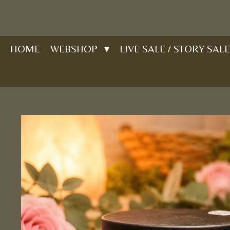
Ga
direct
naar
HOME
WEBSHOP
LIVE SALE / STORY SALE
de
hoofdinhoud