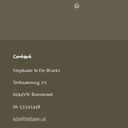
e
e
h
l
e
a
D
e
l
r
e
n
e
l
e
n
Contact
Stephanie In De Braekt
Terbaansweg 2A
6044VW Roermond
06-53341448
info@bijfanny.nl