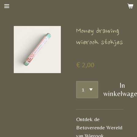
Ga
direct
naar
Money drawing
de
hoofdinhoud
wierook stokjes
€ 2,00
In
winkelwag
Ontdek de
Betoverende Wereld
van Wierook