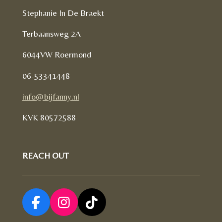
Stephanie In De Braekt
Terbaansweg 2A
6044VW Roermond
06-53341448
info@bijfanny.nl
KVK
80572588
REACH OUT
F
I
T
a
n
i