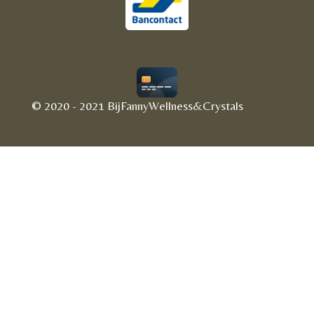
© 2020 - 2021 BijFannyWellness&Crystals