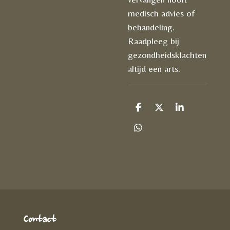
medisch advies of
behandeling.
Raadpleeg bij
gezondheidsklachten
altijd een arts.
D
D
S
e
e
h
l
e
a
D
e
l
r
e
n
e
l
e
n
Contact