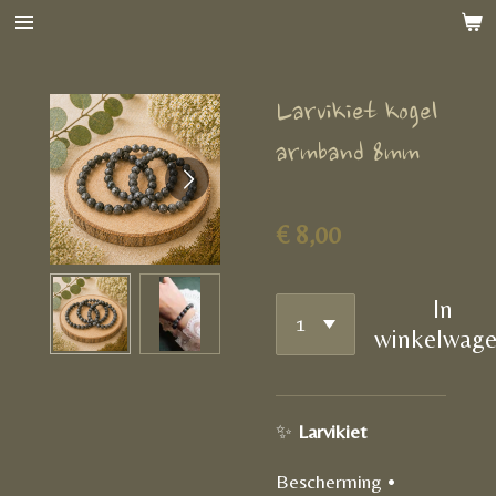
Ga
direct
naar
Larvikiet kogel
de
hoofdinhoud
armband 8mm
€ 8,00
In
winkelwag
✨
Larvikiet
Bescherming •