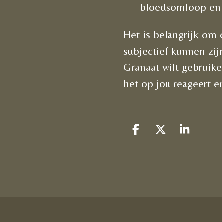
bloedsomloop en 
Het is belangrijk om 
subjectief kunnen zij
Granaat wilt gebruik
het op jou reageert e
D
D
S
e
e
h
l
e
a
e
l
r
n
e