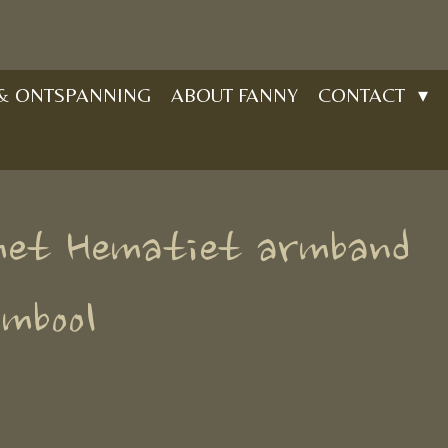
 & ONTSPANNING
ABOUT FANNY
CONTACT
et Hematiet armband
mbool