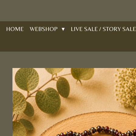
Ga
direct
naar
HOME
WEBSHOP
LIVE SALE / STORY SALE
de
hoofdinhoud