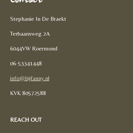
Contact
Stephanie In De Braekt
Terbaansweg 2A
6044VW Roermond
06-53341448
info@bijfanny.nl
KVK
80572588
REACH OUT