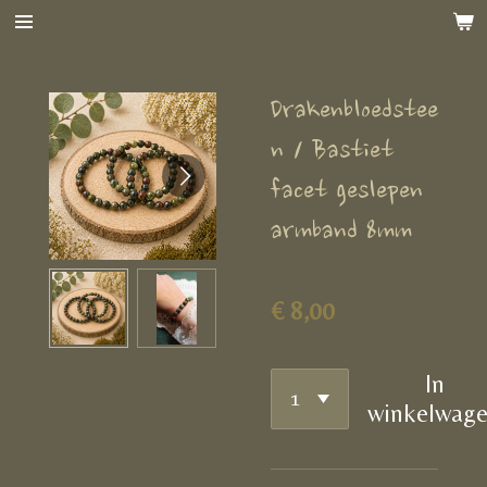
Ga
direct
naar
Drakenbloedstee
de
hoofdinhoud
n / Bastiet
facet geslepen
armband 8mm
€ 8,00
In
winkelwag