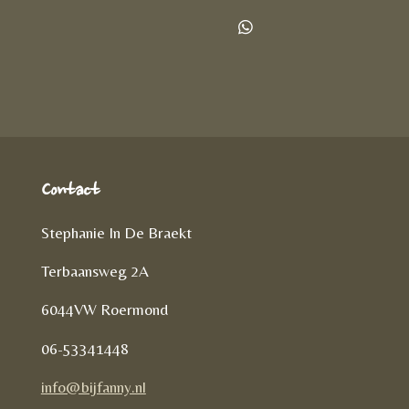
e
e
h
l
e
a
D
e
l
r
e
n
e
l
e
n
Contact
Stephanie In De Braekt
Terbaansweg 2A
6044VW Roermond
06-53341448
info@bijfanny.nl