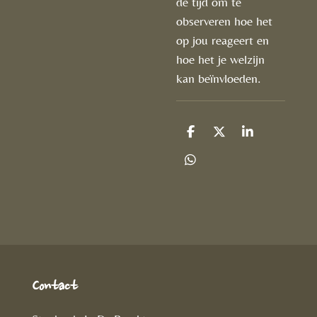
de tijd om te
observeren hoe het
op jou reageert en
hoe het je welzijn
kan beïnvloeden.
D
D
S
e
e
h
l
e
a
D
e
l
r
e
n
e
l
e
n
Contact