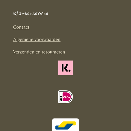
c
s
k
e
t
T
Klantenservice
b
a
o
o
g
k
Contact
o
r
Algemene voorwaarden
k
a
m
Verzenden en retourneren