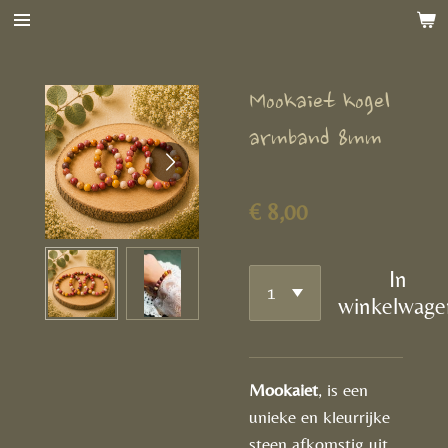
Ga
direct
naar
Mookaiet kogel
de
hoofdinhoud
armband 8mm
€ 8,00
In
winkelwage
Mookaiet
, is een
unieke en kleurrijke
steen afkomstig uit