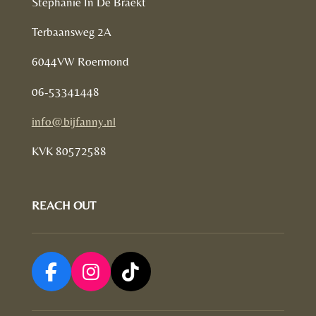
Stephanie In De Braekt
Terbaansweg 2A
6044VW Roermond
06-53341448
info@bijfanny.nl
KVK
80572588
REACH OUT
F
I
T
a
n
i