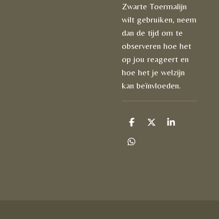
Zwarte Toermalijn
wilt gebruiken, neem
dan de tijd om te
observeren hoe het
op jou reageert en
hoe het je welzijn
kan beïnvloeden.
D
D
S
e
e
h
l
e
a
D
e
l
r
e
n
e
l
e
n