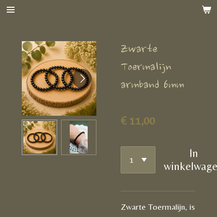
Ga
direct
naar
Zwarte
de
hoofdinhoud
Toermalijn
armband 6mm
€ 11,00
In
winkelwag
Zwarte Toermalijn, is