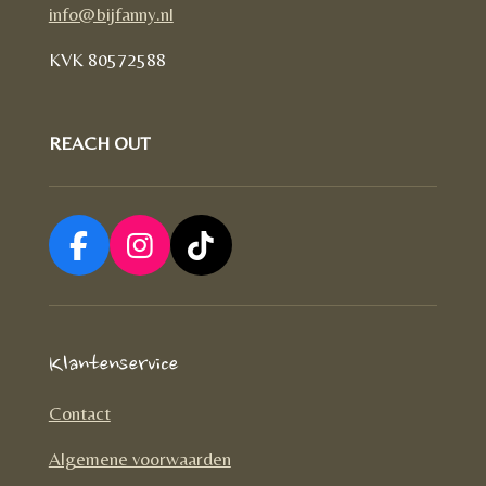
info@bijfanny.nl
KVK
80572588
REACH OUT
F
I
T
a
n
i
c
s
k
e
t
T
Klantenservice
b
a
o
o
g
k
Contact
o
r
Algemene voorwaarden
k
a