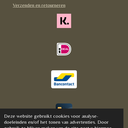
m
Verzenden en retourneren
Deze website gebruikt cookies voor analyse-
© 2020 - 2021 BijFannyWellness&Crystals
doeleinden en/of het tonen van advertenties. Door
gebruik te blijven maken van de site gaat u hiermee