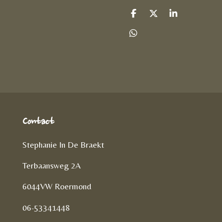
D
D
S
e
e
h
l
e
a
D
e
l
r
e
n
e
l
e
n
Contact
Stephanie In De Braekt
Terbaansweg 2A
6044VW Roermond
06-53341448