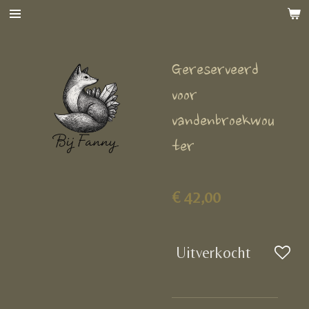
Ga
direct
naar
Gereserveerd
de
hoofdinhoud
voor
vandenbroekwou
ter
€ 42,00
Uitverkocht