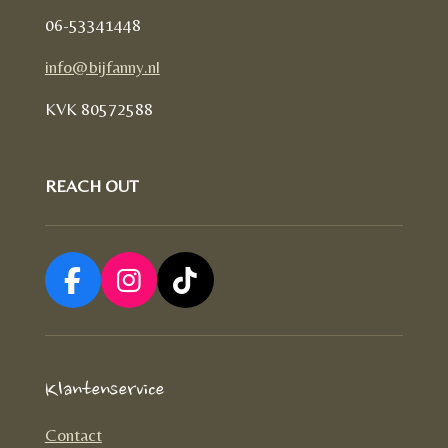
06-53341448
info@bijfanny.nl
KVK
80572588
REACH OUT
F
I
T
a
n
i
c
s
k
e
t
T
Klantenservice
b
a
o
o
g
k
Contact