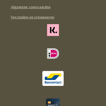
o
r
Algemene voorwaarden
k
a
m
Verzenden en retourneren