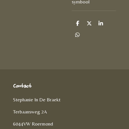
symbool
D
D
S
e
e
h
l
e
a
D
e
l
r
e
n
e
l
e
n
Contact
Stephanie In De Braekt
Terbaansweg 2A
6044VW Roermond