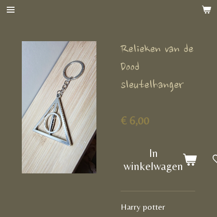
Ga
direct
naar
Relieken van de
de
hoofdinhoud
Dood
sleutelhanger
€ 6,00
In
winkelwagen
Harry potter