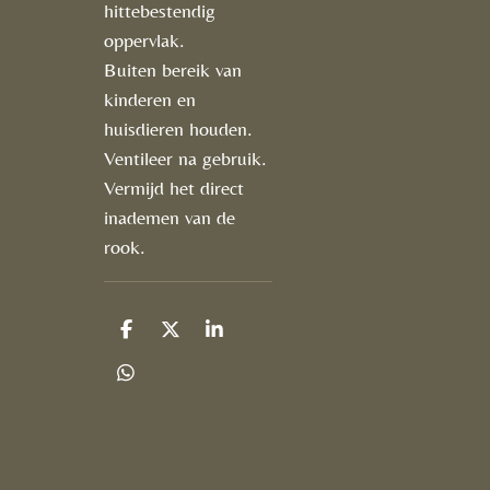
hittebestendig
oppervlak.
Buiten bereik van
kinderen en
huisdieren houden.
Ventileer na gebruik.
Vermijd het direct
inademen van de
rook.
D
D
S
e
e
h
l
e
a
D
e
l
r
e
n
e
l
e
n