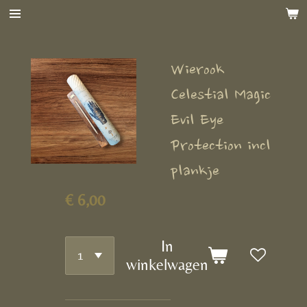
Ga
direct
naar
Wierook
de
hoofdinhoud
Celestial Magic
Evil Eye
Protection incl
plankje
€ 6,00
In
winkelwagen