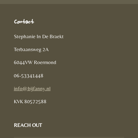
Contact
Stephanie In De Braekt
Terbaansweg 2A
6044VW Roermond
06-53341448
info@bijfanny.nl
KVK
80572588
REACH OUT