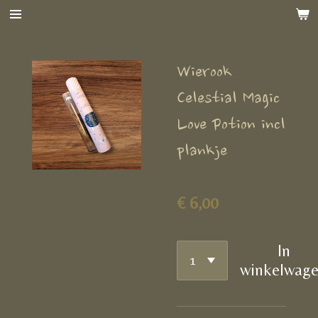
Ga
direct
naar
Wierook
de
hoofdinhoud
Celestial Magic
Love Potion incl
plankje
€ 6,00
In
winkelwag