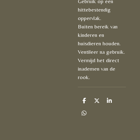
Gebruik op een
hittebestendig
oppervlak.
Buiten bereik van
kinderen en
huisdieren houden.
Ventileer na gebruik.
Vermijd het direct
inademen van de
rook.
D
D
S
e
e
h
l
e
a
D
e
l
r
e
n
e
l
e
n