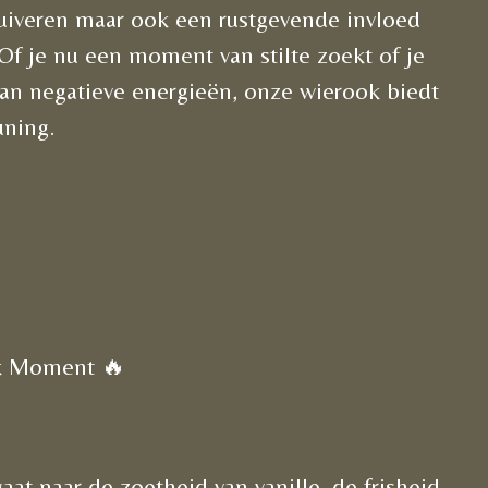
zuiveren maar ook een rustgevende invloed
Of je nu een moment van stilte zoekt of je
van negatieve energieën, onze wierook biedt
uning.
k Moment 🔥
aat naar de zoetheid van vanille, de frisheid