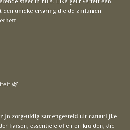
rende sfeer in huis. Elke geur vertelt een
t een unieke ervaring die de zintuigen
erheft.
teit 🌿
ijn zorgvuldig samengesteld uit natuurlijke
er harsen, essentiële oliën en kruiden, die