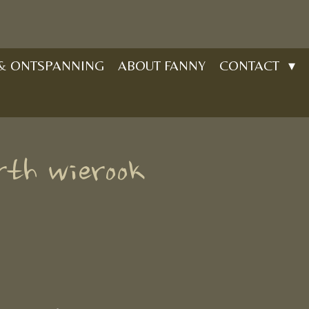
 & ONTSPANNING
ABOUT FANNY
CONTACT
rth wierook