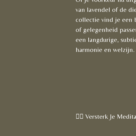
van lavendel of de di
collectie vind je een
of gelegenheid passen
een langdurige, subti
harmonie en welzijn.
🧘‍♀️ Versterk Je Meditat