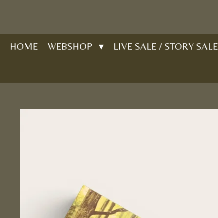
Ga
direct
naar
HOME
WEBSHOP
LIVE SALE / STORY SALE
de
hoofdinhoud