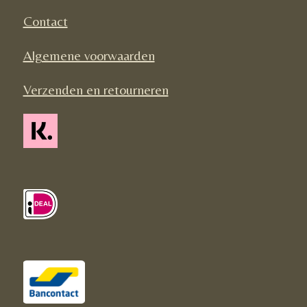
k
a
Contact
m
Algemene voorwaarden
Verzenden en retourneren