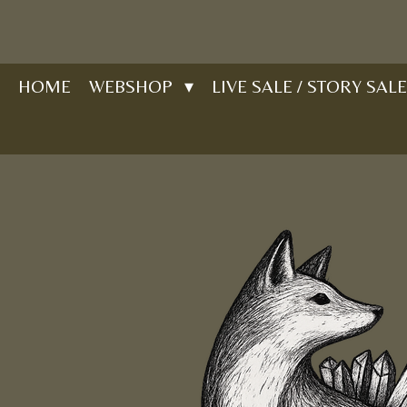
Ga
direct
naar
HOME
WEBSHOP
LIVE SALE / STORY SALE
de
hoofdinhoud