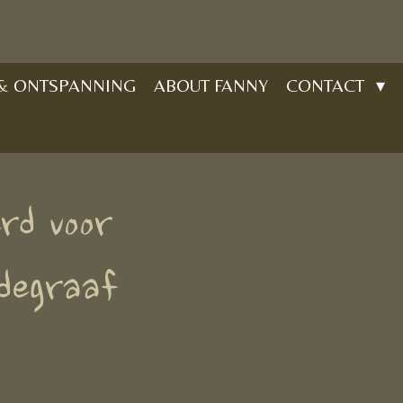
 & ONTSPANNING
ABOUT FANNY
CONTACT
rd voor
degraaf