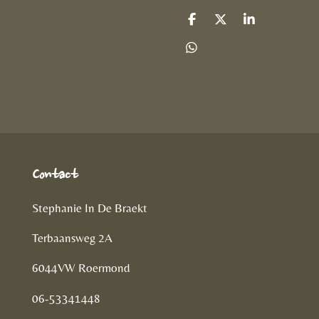
D
D
S
e
e
h
l
e
a
D
e
l
r
e
n
e
l
e
n
Contact
Stephanie In De Braekt
Terbaansweg 2A
6044VW Roermond
06-53341448