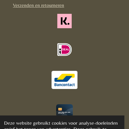
m
Verzenden en retourneren
© 2020 - 2021 BijFannyWellness&Crystals
Deze website gebruikt cookies voor analyse-doeleinden
en/of het tonen van advertenties. Door gebruik te