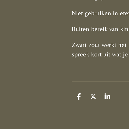
Niet gebruiken in ete
Buiten bereik van ki
Zwart zout werkt het 
spreek kort uit wat je
D
D
S
e
e
h
l
e
a
e
l
r
n
e