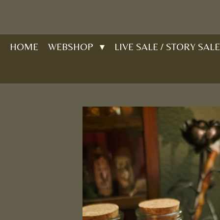
Ga
direct
naar
HOME
WEBSHOP
LIVE SALE / STORY SALE
de
hoofdinhoud