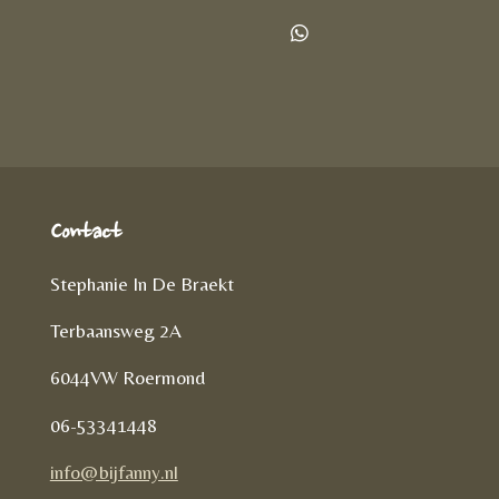
e
e
h
l
e
a
D
e
l
r
e
n
e
l
e
n
Contact
Stephanie In De Braekt
Terbaansweg 2A
6044VW Roermond
06-53341448
info@bijfanny.nl