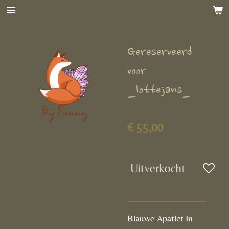
Ga
direct
naar
Gereserveerd
de
hoofdinhoud
voor
_lottejans_
€ 55,00
Uitverkocht
Blauwe Apatiet in