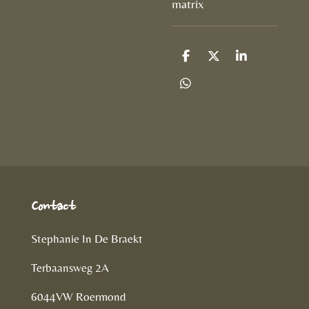
matrix
D
D
S
e
e
h
l
e
a
D
e
l
r
e
n
e
l
e
n
Contact
Stephanie In De Braekt
Terbaansweg 2A
6044VW Roermond