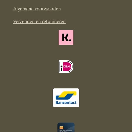
o
r
Algemene voorwaarden
k
a
m
Verzenden en retourneren