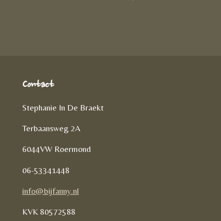
D
e
l
r
e
n
e
l
e
n
Contact
Stephanie In De Braekt
Terbaansweg 2A
6044VW Roermond
06-53341448
info@bijfanny.nl
KVK
80572588