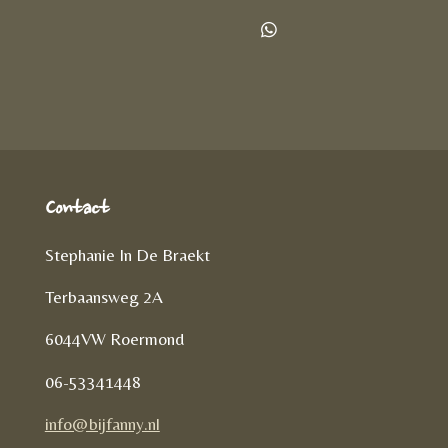
e
e
h
l
e
a
D
e
l
r
e
n
e
l
e
n
Contact
Stephanie In De Braekt
Terbaansweg 2A
6044VW Roermond
06-53341448
info@bijfanny.nl