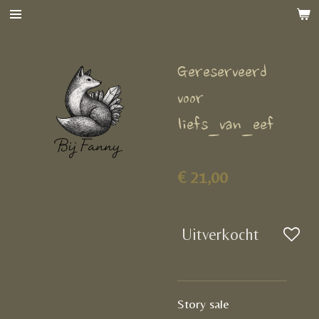
Ga
direct
naar
Gereserveerd
de
hoofdinhoud
voor
liefs_van_eef
€ 21,00
Uitverkocht
Story sale