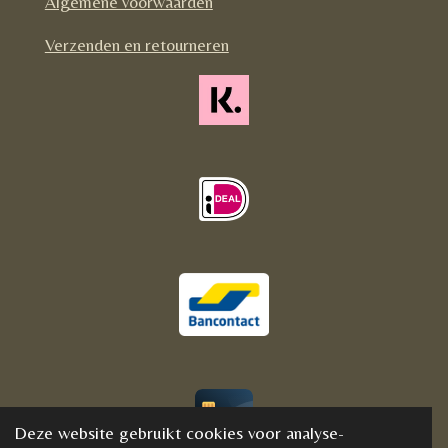
Algemene voorwaarden
k
a
m
Verzenden en retourneren
Deze website gebruikt cookies voor analyse-
© 2020 - 2021 BijFannyWellness&Crystals