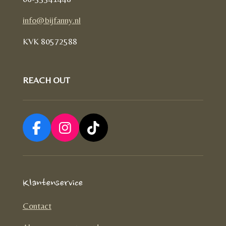
info@bijfanny.nl
KVK
80572588
REACH OUT
F
I
T
a
n
i
c
s
k
e
t
T
Klantenservice
b
a
o
o
g
k
Contact
o
r