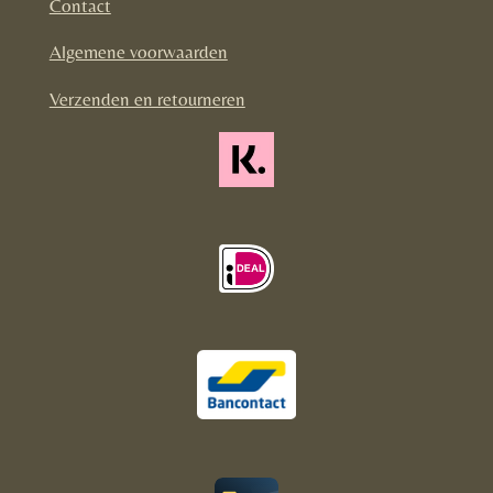
Contact
o
r
Algemene voorwaarden
k
a
m
Verzenden en retourneren