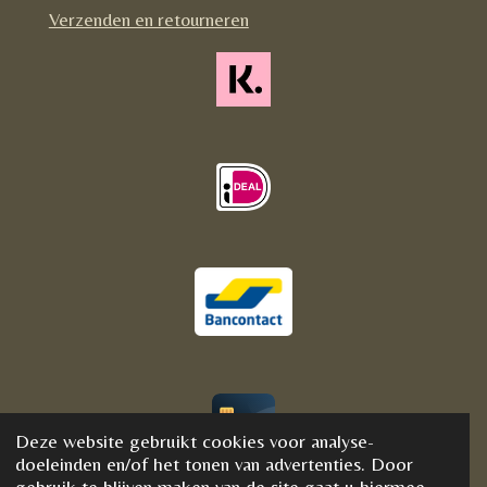
m
Verzenden en retourneren
Deze website gebruikt cookies voor analyse-
© 2020 - 2021 BijFannyWellness&Crystals
doeleinden en/of het tonen van advertenties. Door
gebruik te blijven maken van de site gaat u hiermee