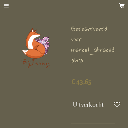
Ga
direct
naar
Gereserveerd
de
hoofdinhoud
voor
marcel_abracad
abra
€ 43,65
Uitverkocht