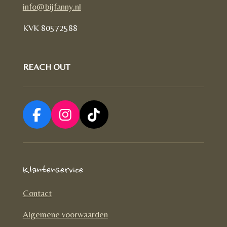
info@bijfanny.nl
KVK
80572588
REACH OUT
F
I
T
a
n
i
c
s
k
e
t
T
Klantenservice
b
a
o
o
g
k
Contact
o
r
Algemene voorwaarden
k
a