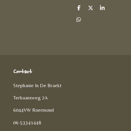
D
D
S
e
e
h
l
e
a
D
e
l
r
e
n
e
l
e
n
Contact
Stephanie In De Braekt
Terbaansweg 2A
6044VW Roermond
06-53341448