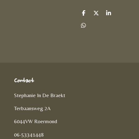
D
D
S
e
e
h
l
e
a
D
e
l
r
e
n
e
l
e
n
Contact
Stephanie In De Braekt
Terbaansweg 2A
6044VW Roermond
06-53341448