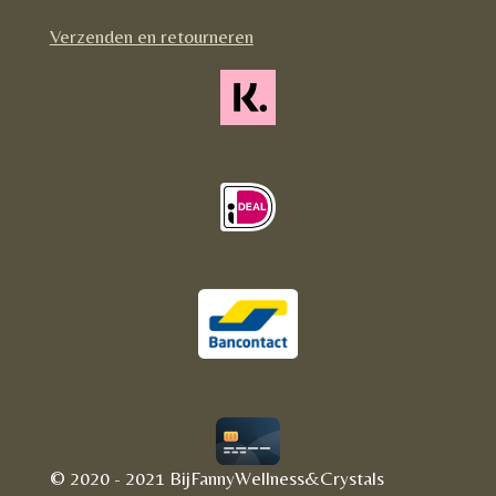
m
Verzenden en retourneren
© 2020 - 2021 BijFannyWellness&Crystals