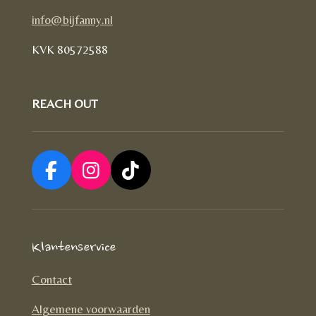
info@bijfanny.nl
KVK
80572588
REACH OUT
F
I
T
a
n
i
c
s
k
e
t
T
Klantenservice
b
a
o
o
g
k
Contact
o
r
Algemene voorwaarden
k
a