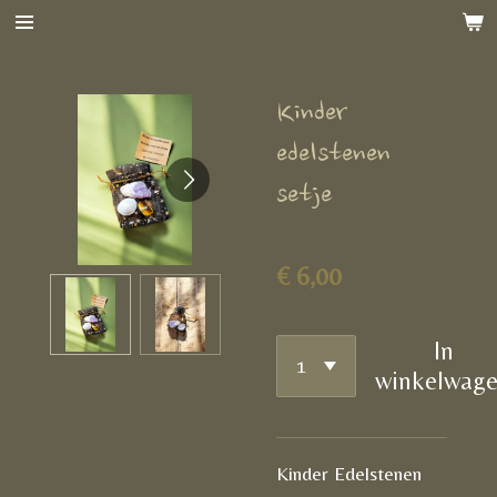
Ga
direct
naar
Kinder
de
hoofdinhoud
edelstenen
setje
€ 6,00
In
winkelwag
Kinder Edelstenen