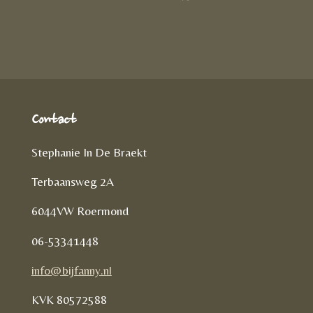
D
e
l
r
e
n
e
l
e
n
Contact
Stephanie In De Braekt
Terbaansweg 2A
6044VW Roermond
06-53341448
info@bijfanny.nl
KVK
80572588