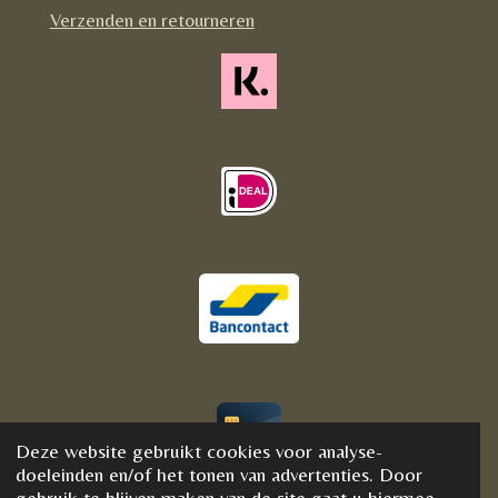
m
Verzenden en retourneren
Deze website gebruikt cookies voor analyse-
© 2020 - 2021 BijFannyWellness&Crystals
doeleinden en/of het tonen van advertenties. Door
gebruik te blijven maken van de site gaat u hiermee