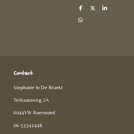
D
D
S
e
e
h
l
e
a
D
e
l
r
e
n
e
l
e
n
Contact
Stephanie In De Braekt
Terbaansweg 2A
6044VW Roermond
06-53341448