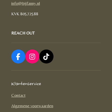
info@bijfanny.nl
KVK
80572588
REACH OUT
F
I
T
a
n
i
c
s
k
e
t
T
Klantenservice
b
a
o
o
g
k
Contact
o
r
Algemene voorwaarden
k
a