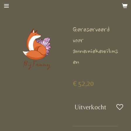
Ga
direct
naar
Gereserveerd
de
hoofdinhoud
voor
annemiekewilms
en
€ 52,20
Uitverkocht