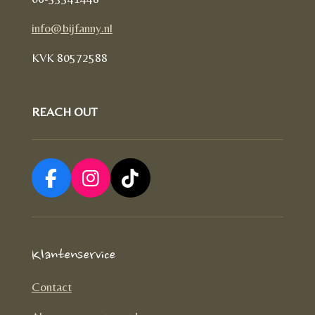
info@bijfanny.nl
KVK
80572588
REACH OUT
F
I
T
a
n
i
c
s
k
e
t
T
Klantenservice
b
a
o
o
g
k
Contact
o
r