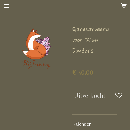
Ga
direct
naar
Gereserveerd
de
hoofdinhoud
voor Rian
Donders
€ 30,00
Uitverkocht
Kalender