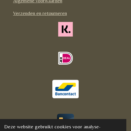
Algemene voorwaarden
k
a
m
Verzenden en retourneren
Deze website gebruikt cookies voor analyse-
© 2020 - 2021 BijFannyWellness&Crystals