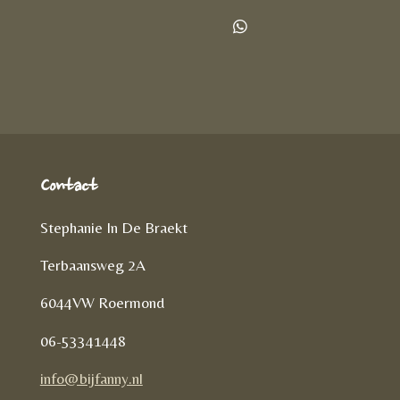
e
e
h
l
e
a
D
e
l
r
e
n
e
l
e
n
Contact
Stephanie In De Braekt
Terbaansweg 2A
6044VW Roermond
06-53341448
info@bijfanny.nl