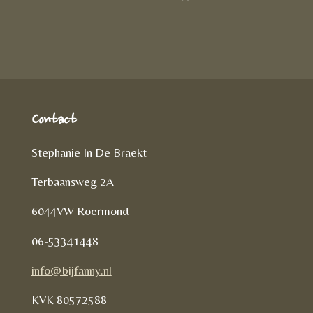
D
e
l
r
e
n
e
l
e
n
Contact
Stephanie In De Braekt
Terbaansweg 2A
6044VW Roermond
06-53341448
info@bijfanny.nl
KVK
80572588