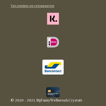
m
Verzenden en retourneren
© 2020 - 2021 BijFannyWellness&Crystals