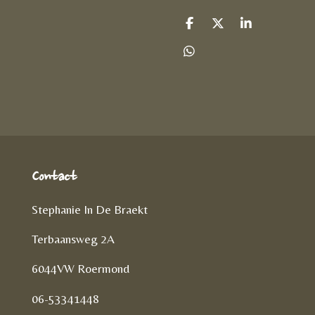
D
D
S
e
e
h
l
e
a
D
e
l
r
e
n
e
l
e
n
Contact
Stephanie In De Braekt
Terbaansweg 2A
6044VW Roermond
06-53341448