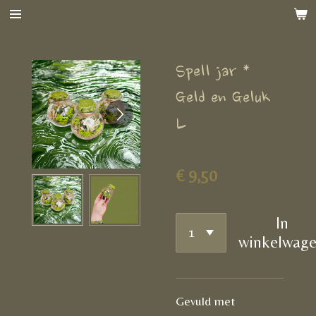
Ga
direct
naar
Spell jar *
de
hoofdinhoud
Geld en Geluk
L
€ 9,50
In
winkelwag
Gevuld met