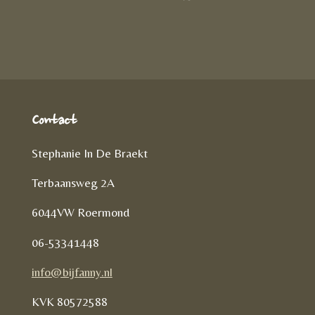
D
e
l
r
e
n
e
l
e
n
Contact
Stephanie In De Braekt
Terbaansweg 2A
6044VW Roermond
06-53341448
info@bijfanny.nl
KVK
80572588