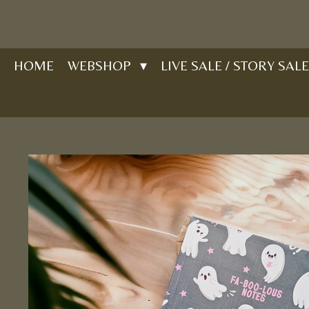
Ga
direct
naar
HOME
WEBSHOP
LIVE SALE / STORY SALE
de
hoofdinhoud