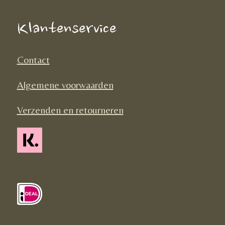
b
a
o
o
g
k
Klantenservice
o
r
k
a
Contact
m
Algemene voorwaarden
Verzenden en retourneren