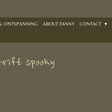
 & ONTSPANNING
ABOUT FANNY
CONTACT
hrift spooky