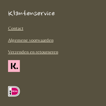
b
a
o
o
g
k
Klantenservice
o
r
k
a
Contact
m
Algemene voorwaarden
Verzenden en retourneren