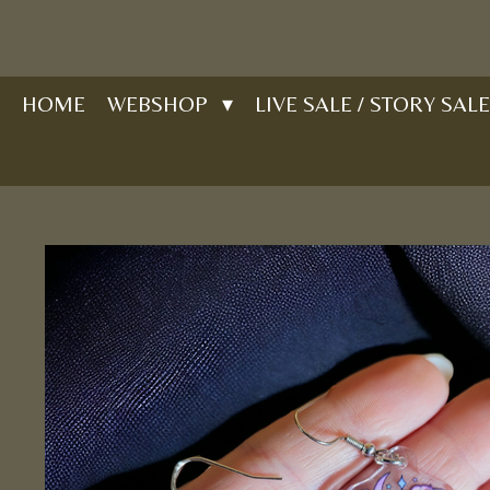
Ga
direct
naar
HOME
WEBSHOP
LIVE SALE / STORY SALE
de
hoofdinhoud