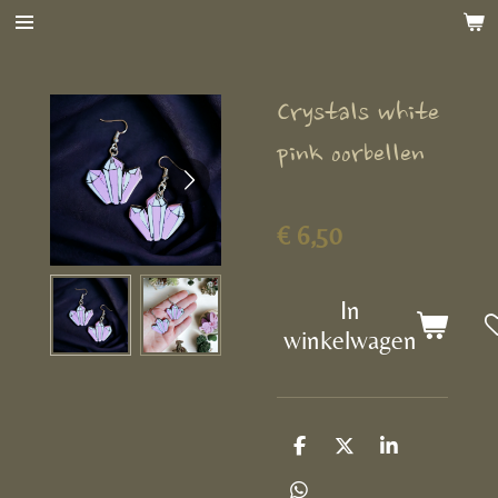
Ga
direct
naar
Crystals white
de
hoofdinhoud
pink oorbellen
€ 6,50
In
winkelwagen
D
D
S
e
e
h
l
e
a