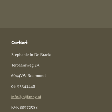
D
e
l
r
e
n
e
l
e
n
Contact
Stephanie In De Braekt
Terbaansweg 2A
6044VW Roermond
06-53341448
info@bijfanny.nl
KVK
80572588