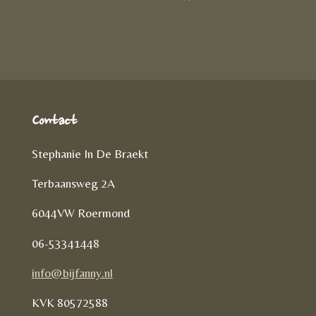
D
e
l
r
e
n
e
l
e
n
Contact
Stephanie In De Braekt
Terbaansweg 2A
6044VW Roermond
06-53341448
info@bijfanny.nl
KVK
80572588