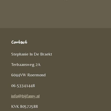
D
e
l
r
e
n
e
l
e
n
Contact
Stephanie In De Braekt
Terbaansweg 2A
6044VW Roermond
06-53341448
info@bijfanny.nl
KVK
80572588