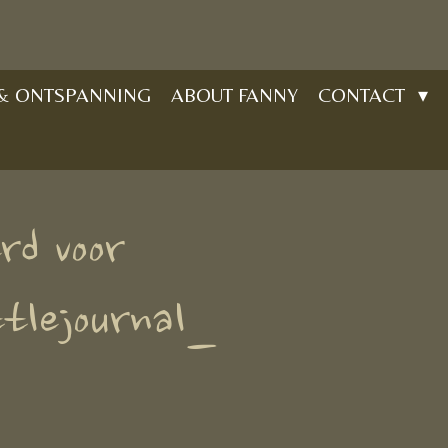
 & ONTSPANNING
ABOUT FANNY
CONTACT
rd voor
tlejournal_