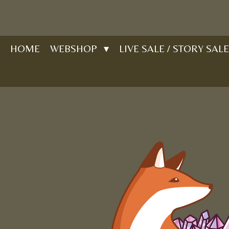
Ga
direct
naar
HOME
WEBSHOP
LIVE SALE / STORY SALE
de
hoofdinhoud