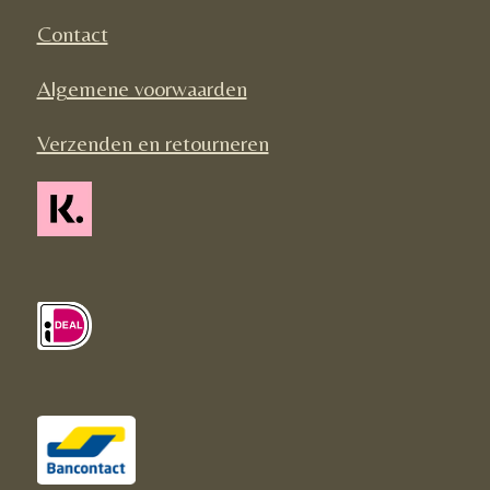
k
a
Contact
m
Algemene voorwaarden
Verzenden en retourneren