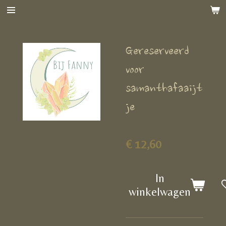
Ga
direct
naar
Gereserveerd
de
hoofdinhoud
voor
samanthafaaijt
je
€ 12,60
In
winkelwagen