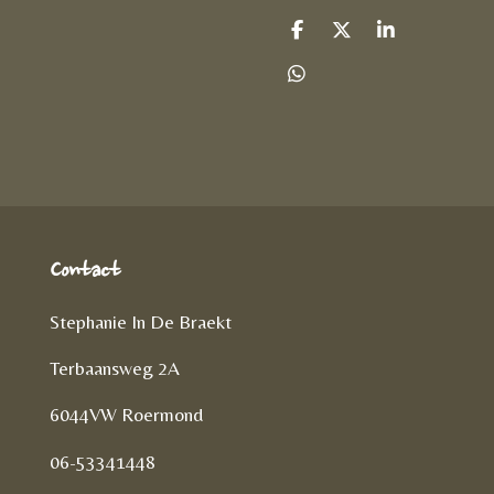
D
D
S
e
e
h
l
e
a
D
e
l
r
e
n
e
l
e
n
Contact
Stephanie In De Braekt
Terbaansweg 2A
6044VW Roermond
06-53341448