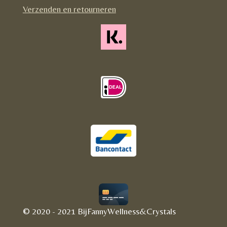
m
Verzenden en retourneren
© 2020 - 2021 BijFannyWellness&Crystals