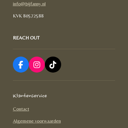
info@bijfanny.nl
KVK
80572588
REACH OUT
F
I
T
a
n
i
c
s
k
e
t
T
Klantenservice
b
a
o
o
g
k
Contact
o
r
Algemene voorwaarden
k
a