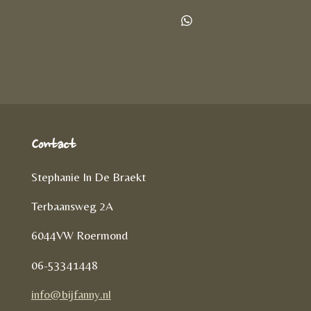
e
e
h
l
e
a
D
e
l
r
e
n
e
l
e
n
Contact
Stephanie In De Braekt
Terbaansweg 2A
6044VW Roermond
06-53341448
info@bijfanny.nl