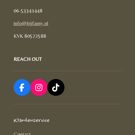
06-53341448
info@bijfanny.nl
KVK
80572588
REACH OUT
F
I
T
a
n
i
c
s
k
e
t
T
Klantenservice
b
a
o
o
g
k
Contact