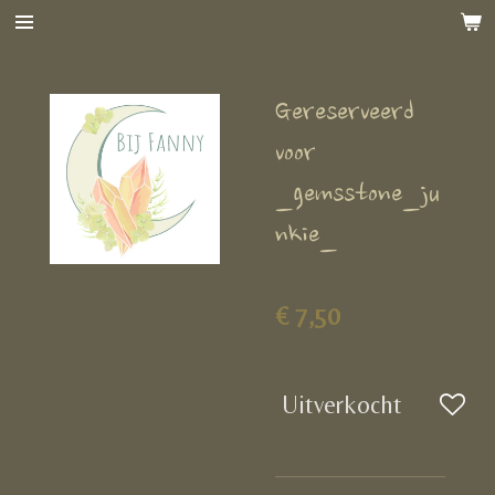
Ga
direct
naar
Gereserveerd
de
hoofdinhoud
voor
_gemsstone_ju
nkie_
€ 7,50
Uitverkocht