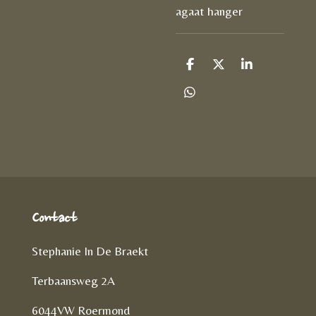
agaat hanger
D
D
S
e
e
h
l
e
a
D
e
l
r
e
n
e
l
e
n
Contact
Stephanie In De Braekt
Terbaansweg 2A
6044VW Roermond