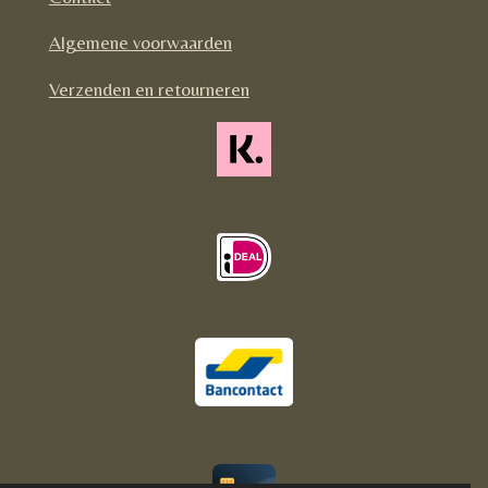
o
r
Algemene voorwaarden
k
a
m
Verzenden en retourneren