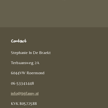
D
e
l
r
e
n
e
l
e
n
Contact
Stephanie In De Braekt
Terbaansweg 2A
6044VW Roermond
06-53341448
info@bijfanny.nl
KVK
80572588