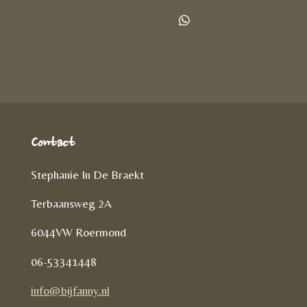
e
e
h
l
e
a
D
e
l
r
e
n
e
l
e
n
Contact
Stephanie In De Braekt
Terbaansweg 2A
6044VW Roermond
06-53341448
info@bijfanny.nl