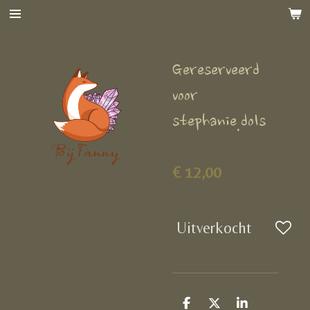
Ga
direct
naar
Gereserveerd
de
hoofdinhoud
voor
stephanie.dols
€ 12,00
Uitverkocht
D
D
S