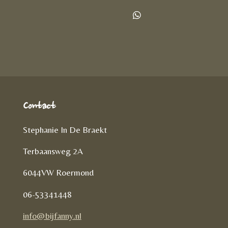
e
e
h
l
e
a
D
e
l
r
e
n
e
l
e
n
Contact
Stephanie In De Braekt
Terbaansweg 2A
6044VW Roermond
06-53341448
info@bijfanny.nl