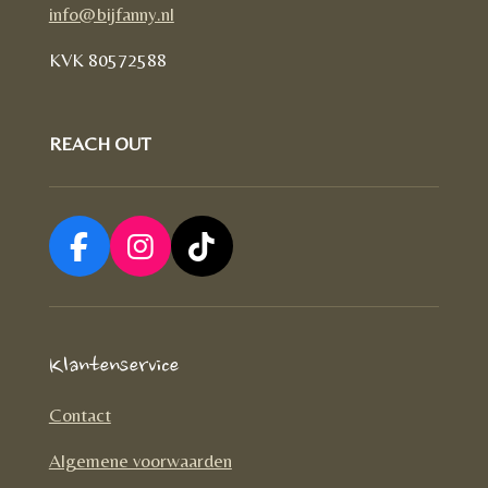
info@bijfanny.nl
KVK
80572588
REACH OUT
F
I
T
a
n
i
c
s
k
e
t
T
Klantenservice
b
a
o
o
g
k
Contact
o
r
Algemene voorwaarden
k
a