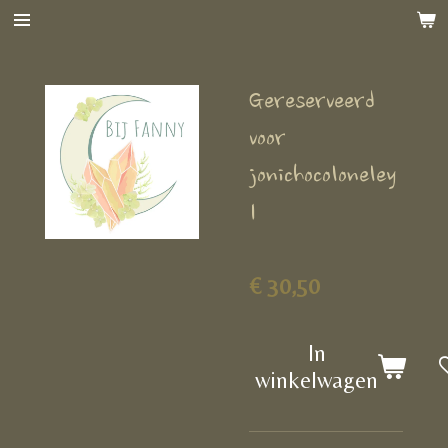
Ga
direct
naar
Gereserveerd
de
hoofdinhoud
voor
jonichocoloneley
1
€ 30,50
In
winkelwagen