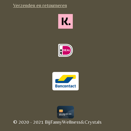
m
Verzenden en retourneren
© 2020 - 2021 BijFannyWellness&Crystals