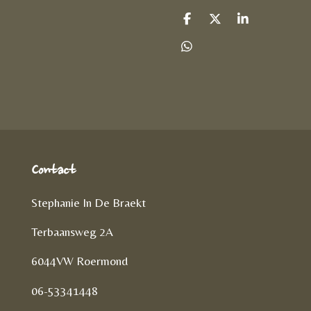
D
D
S
e
e
h
l
e
a
D
e
l
r
e
n
e
l
e
n
Contact
Stephanie In De Braekt
Terbaansweg 2A
6044VW Roermond
06-53341448