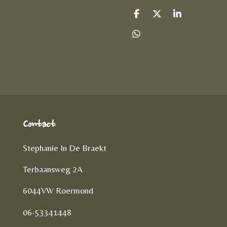
D
D
S
e
e
h
l
e
a
D
e
l
r
e
n
e
l
e
n
Contact
Stephanie In De Braekt
Terbaansweg 2A
6044VW Roermond
06-53341448