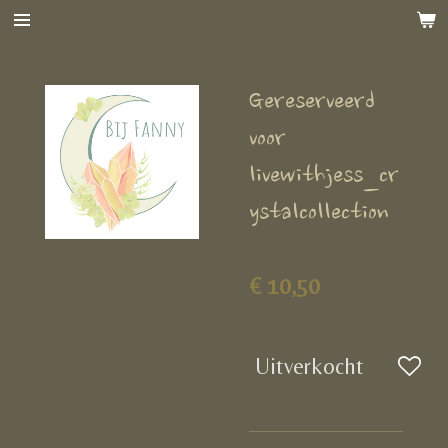
Ga
direct
naar
Gereserveerd
de
hoofdinhoud
voor
livewithjess_cr
ystalcollection
€ 10,50
Uitverkocht