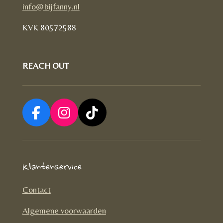
info@bijfanny.nl
KVK
80572588
REACH OUT
F
I
T
a
n
i
c
s
k
e
t
T
Klantenservice
b
a
o
o
g
k
Contact
o
r
Algemene voorwaarden
k
a