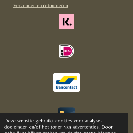
m
Verzenden en retourneren
Deze website gebruikt cookies voor analyse-
© 2020 - 2021 BijFannyWellness&Crystals
doeleinden en/of het tonen van advertenties. Door
gebruik te blijven maken van de site gaat u hiermee