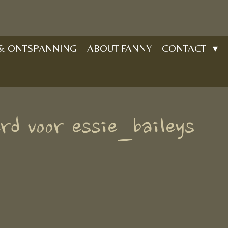
 & ONTSPANNING
ABOUT FANNY
CONTACT
rd voor essie_baileys