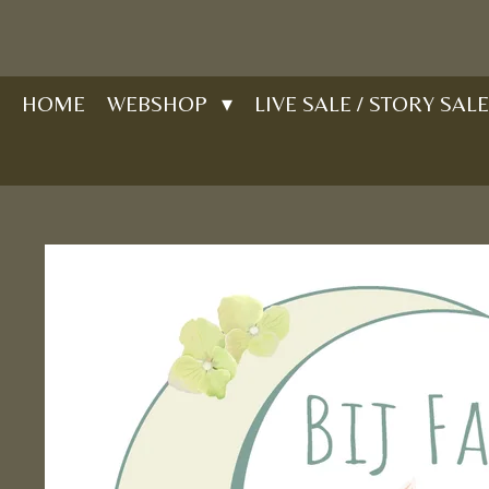
Ga
direct
naar
HOME
WEBSHOP
LIVE SALE / STORY SALE
de
hoofdinhoud