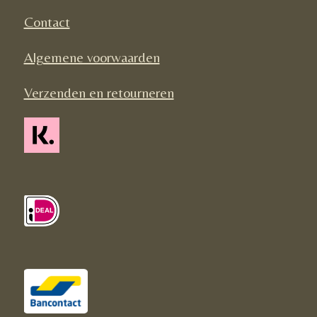
k
a
Contact
m
Algemene voorwaarden
Verzenden en retourneren